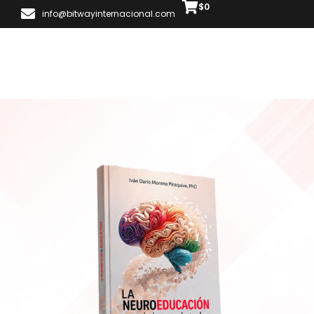
$
0
info@bitwayinternacional.com